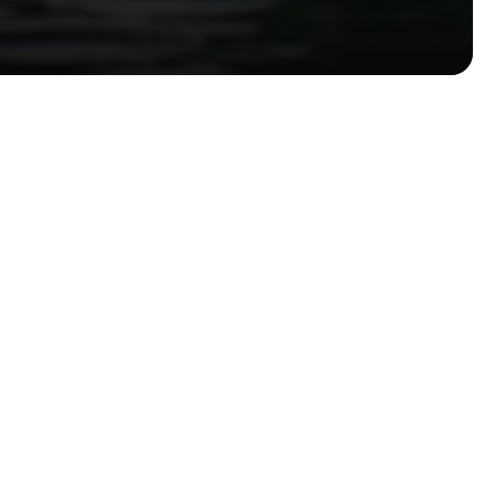
Nos disponibilités
-
Disponible
-
Non-disponible
Lieu de rendez-vous
Chabannes