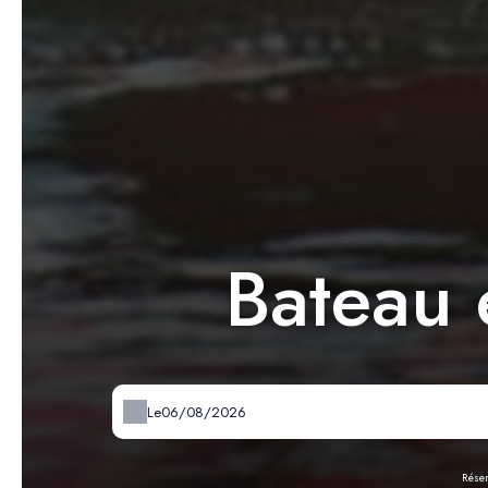
Bateau 
Le
Réser