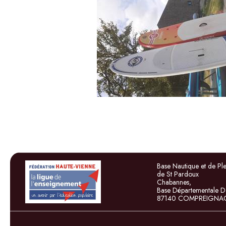
Base Nautique et de Pl
de St Pardoux
Chabannes,
Base Départementale D
87140 COMPREIGNAC