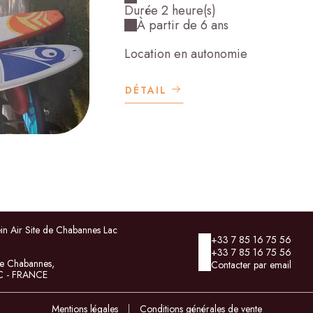
Durée 2 heure(s)
À partir de 6 ans
Location en autonomie
DÉTAIL
ein Air Site de Chabannes Lac
+33 7 85 16 75 56
+33 7 85 16 75 56
e Chabannes,
Contacter par email
 - FRANCE
Mentions légales
|
Conditions générales de vente