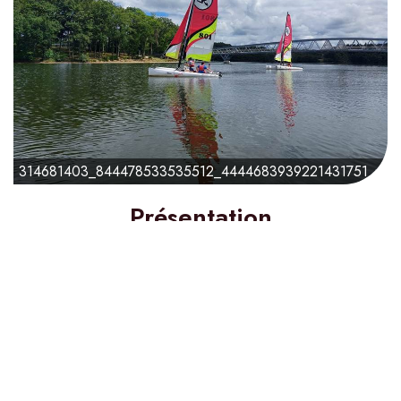
314681403_844478533535512_4444683939221431751_n
Présentation
65€
à partir de
Durée :
4 heure(s)
À partir de :
6 ans
Confirmation :
Immédiate
Location en autonomie