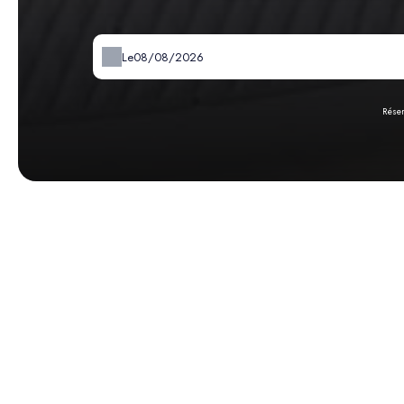
Le
Réser