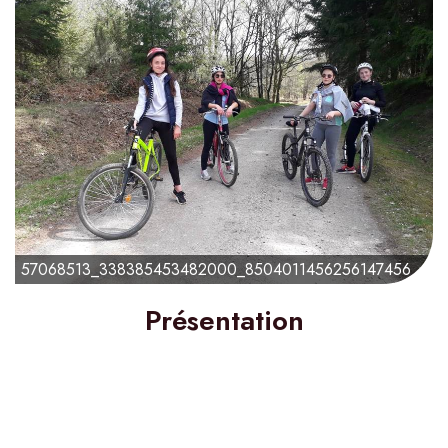
57068513_338385453482000_8504011456256147456_n
Présentation
200€
à partir de
Durée :
6 jour(s)
Difficulté :
3 / 5