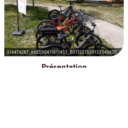
314474287_665550411611433_8011237559133343625_n
Présentation
68€
à partir de
Durée :
5 jour(s)
Difficulté :
3 / 5
À partir de :
6 - 10 ans
Confirmation :
Immédiate